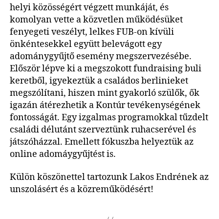
helyi közösségért végzett munkáját, és
komolyan vette a közvetlen működésüket
fenyegeti veszélyt, lelkes FUB-on kívüli
önkéntesekkel együtt belevágott egy
adománygyűjtő esemény megszervezésébe.
Először lépve ki a megszokott fundraising buli
keretből, igyekeztük a családos berlinieket
megszólítani, hiszen mint gyakorló szülők, ők
igazán átérezhetik a Kontúr tevékenységének
fontosságát. Egy izgalmas programokkal tűzdelt
családi délutánt szerveztünk ruhacserével és
játszóházzal. Emellett fókuszba helyeztük az
online adomáygyűjtést is.
Külön köszönettel tartozunk Lakos Endrének az
unszolásért és a közreműködésért!