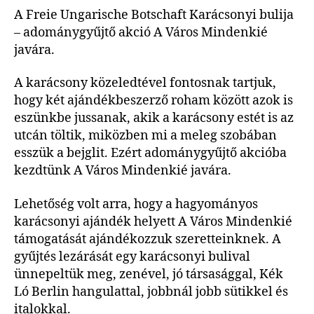
A Freie Ungarische Botschaft Karácsonyi bulija
– adománygyűjtő akció A Város Mindenkié
javára.
A karácsony közeledtével fontosnak tartjuk,
hogy két ajándékbeszerző roham között azok is
eszünkbe jussanak, akik a karácsony estét is az
utcán töltik, miközben mi a meleg szobában
esszük a bejglit. Ezért adománygyűjtő akcióba
kezdtünk A Város Mindenkié javára.
Lehetőség volt arra, hogy a hagyományos
karácsonyi ajándék helyett A Város Mindenkié
támogatását ajándékozzuk szeretteinknek. A
gyűjtés lezárását egy karácsonyi bulival
ünnepeltük meg, zenével, jó társasággal, Kék
Ló Berlin hangulattal, jobbnál jobb sütikkel és
italokkal.